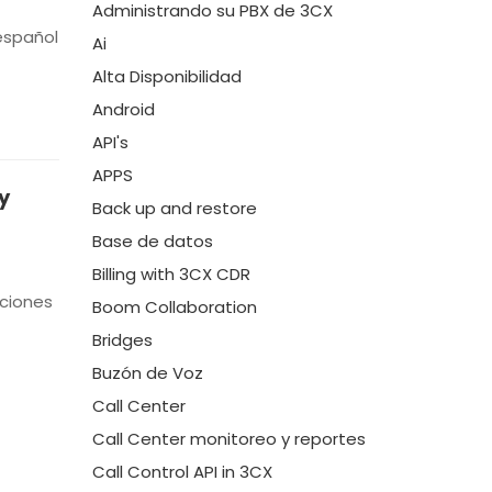
Administrando su PBX de 3CX
 español
Ai
Alta Disponibilidad
Android
API's
APPS
y
Back up and restore
Base de datos
Billing with 3CX CDR
aciones
Boom Collaboration
Bridges
Buzón de Voz
Call Center
Call Center monitoreo y reportes
Call Control API in 3CX