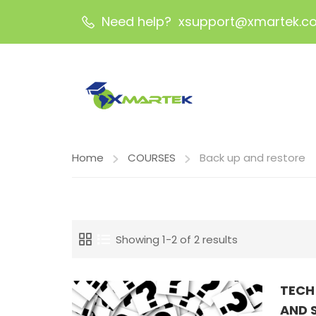
Need help? xsupport@xmartek.c
Home
COURSES
Back up and restore
Showing 1-2 of 2 results
TECH
AND 