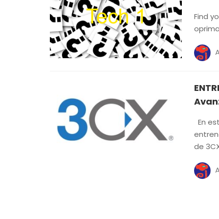
Find y
oprima
ENTR
Avanz
En est
entren
de 3C