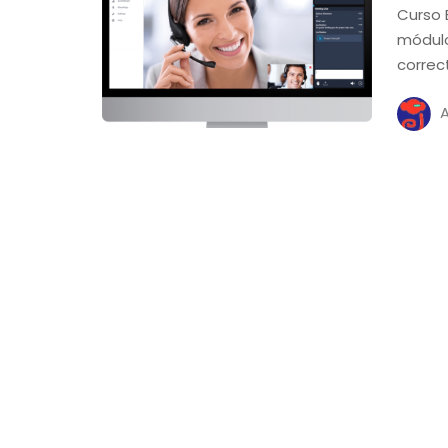
Curso 
módulo
correc