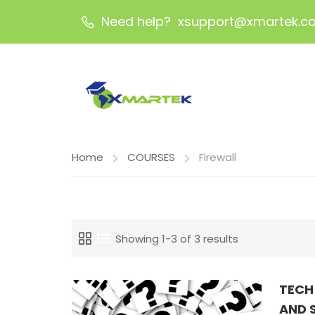
Need help? xsupport@xmartek.c
Home
COURSES
Firewall
Showing 1-3 of 3 results
TECH
AND 