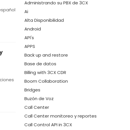
Administrando su PBX de 3CX
 español
Ai
Alta Disponibilidad
Android
API's
APPS
y
Back up and restore
Base de datos
Billing with 3CX CDR
aciones
Boom Collaboration
Bridges
Buzón de Voz
Call Center
Call Center monitoreo y reportes
Call Control API in 3CX