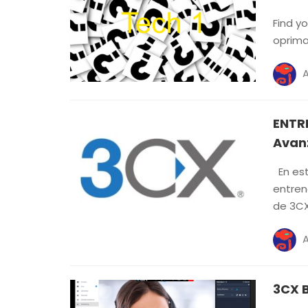
Find y
oprima
ENTR
Avanz
En est
entren
de 3C
3CX 