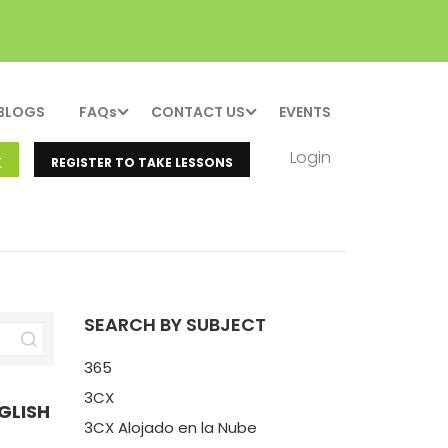
BLOGS
FAQs
CONTACT US
EVENTS
Login
K
REGISTER TO TAKE LESSONS
SEARCH BY SUBJECT
365
3CX
GLISH
3CX Alojado en la Nube