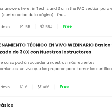
our answers here , in Tech 2 and 3 or in the FAQ section para
 (centro arriba de la página) The...
Free
55
584
Admin
ENAMIENTO TÉCNICO EN VIVO WEBINARIO Basico 
ado de 3CX con Nuestros instructores
e curso podrán acceder a nuestros más recientes
amientos en vivo que los preparan para tomar las certific
X
Free
6
466
Admin
Básico