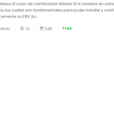
Básico El curso de Certificación Básica 3CX consiste en och
s, los cuales son fundamentales para poder instalar y confi
tamente su PBX. En...
Free
14
546
Admin